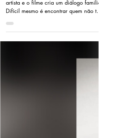
clipe
A nova faixa “Rivotril” sai da gaveta do
artista e o filme cria um diálogo familiar
Difícil mesmo é encontrar quem não teve
de abraçar a...