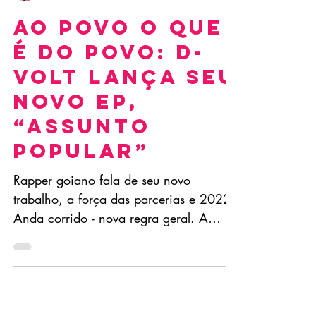
Anna F. Monteiro
8 de out. de 2021
5 min de leitura
Ao povo o que
é do povo: D-
Volt lança seu
novo EP,
“Assunto
Popular”
Rapper goiano fala de seu novo
trabalho, a força das parcerias e 2022
Anda corrido - nova regra geral. A