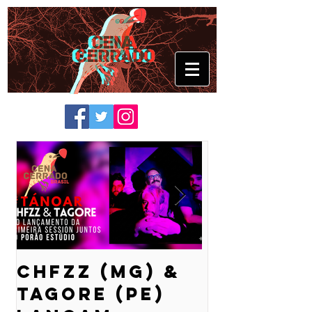
CHFZZ (MG) &
Aviso a
Tagore (PE)
navegan