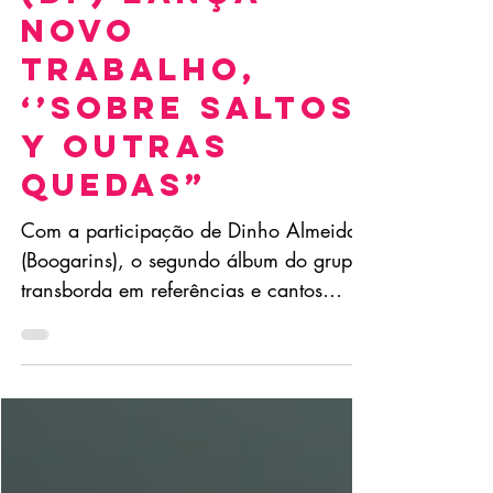
Joe Silhueta
(DF) lança
novo
trabalho,
‘’Sobre saltos
y outras
quedas”
Com a participação de Dinho Almeida
(Boogarins), o segundo álbum do grupo
transborda em referências e cantos
temáticos “Enquanto a gente...