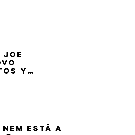
 Joe
ovo
tos y
 nem está a