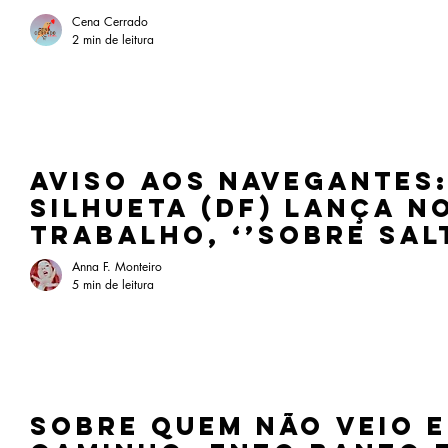
Cena Cerrado
2 min de leitura
Aviso aos navegantes:
Silhueta (DF) lança n
trabalho, ‘’Sobre sal
outras quedas”
Anna F. Monteiro
5 min de leitura
Sobre quem não veio e