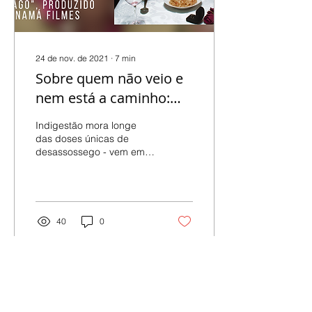
24 de nov. de 2021
∙
7
min
Sobre quem não veio e
nem está a caminho:
Enzo Banzo e o
Indigestão mora longe
lançamento do clipe de
das doses únicas de
desassossego - vem em
“Estômago”
picos e parcelada. No fim
das contas, o que é mais
passional: o que bate...
40
0