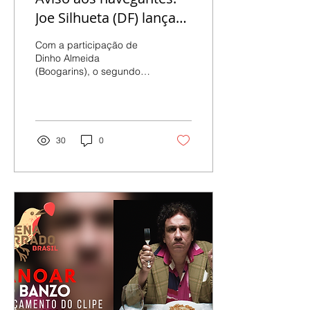
Joe Silhueta (DF) lança
novo trabalho, ‘’Sobre
Com a participação de
saltos y outras quedas”
Dinho Almeida
(Boogarins), o segundo
álbum do grupo
transborda em referências
e cantos temáticos
“Enquanto a gente...
30
0