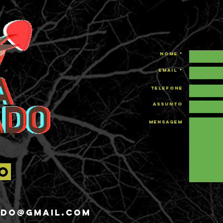
Nome *
Email *
Telefone
Assunto
Mensagem
o
DO@GMAIL.COM