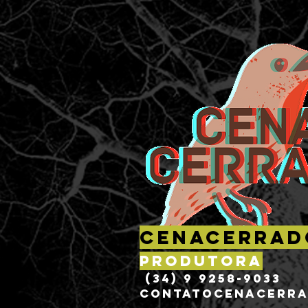
CenaCerrad
Produtora
(34) 9 9258-9033
L
CONTATOCENACERRA