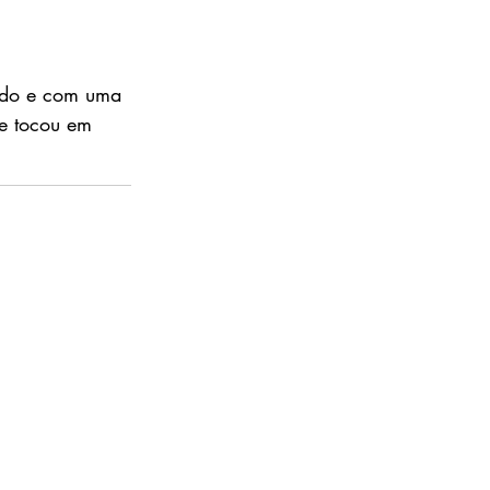
a
ado e com uma
ne tocou em