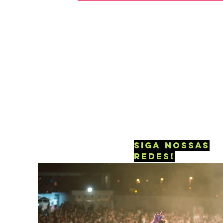
siga nossas
redes!