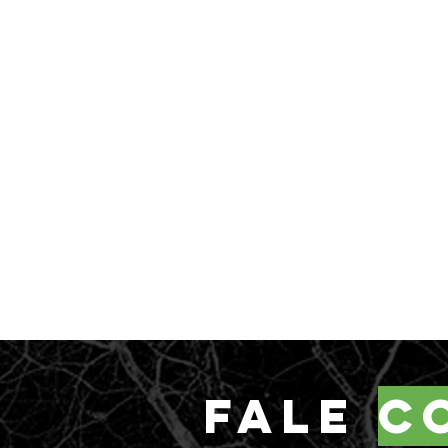
fale
c