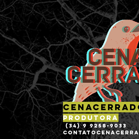
CenaCerrad
Produtora
(34) 9 9258-9033
L
CONTATOCENACERRA