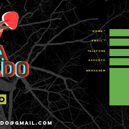
Nome *
Email *
Telefone
Assunto
Mensagem
o
DO@GMAIL.COM