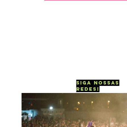
siga nossas
redes!