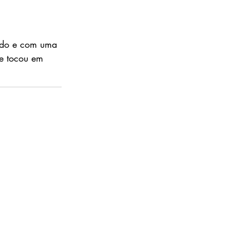
a
ado e com uma
ne tocou em