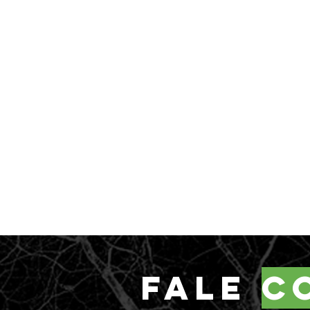
fale
c