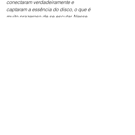
conectaram verdadeiramente e 
captaram a essência do disco, o que é 
muito prazeroso de se escutar. Nesse 
sentido, a quarentena talvez tenha 
trazido aquela coisa de escutar discos 
inteiros, ao invés de músicas 
separadas,ma  coisa positiva ao nosso 
ver."
Qual é o próximo passo da Sick daqui 
pra frente?
"A gente gravou recentemente uma 
performance ao vivo dO Sonho e A 
Escada e vamos transmitir agora no 
dia 25 de julho. Depois vai ficar 
disponível em todas as plataformas. 
Foi um baita respiro e ficamos muito 
satisfeitos com o material, a gente tava 
com muita vontade de tocar e isso deu 