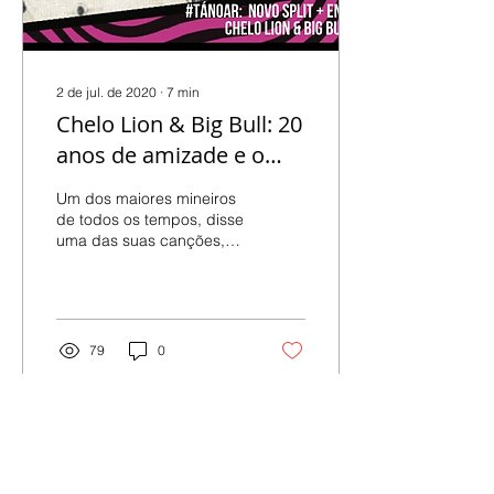
2 de jul. de 2020
∙
7
min
Chelo Lion & Big Bull: 20
anos de amizade e o
novo split EP. #TáNoAr
Um dos maiores mineiros
de todos os tempos, disse
uma das suas canções,
que o "lado esquerdo do
peito, é pra guardar as
amizades, mesmo...
79
0