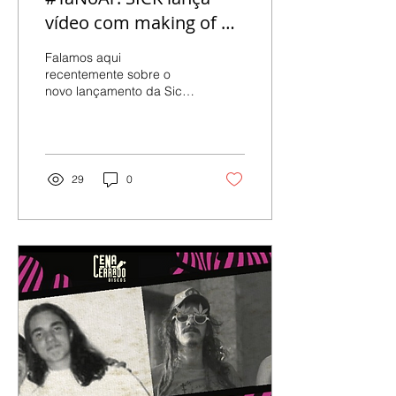
vídeo com making of do
novo disco. Confira!
Falamos aqui
recentemente sobre o
novo lançamento da Sick
Instrumental, o disco "O
Sonho e a Escada".
Formada em 2014,
mesmo ano que...
29
0