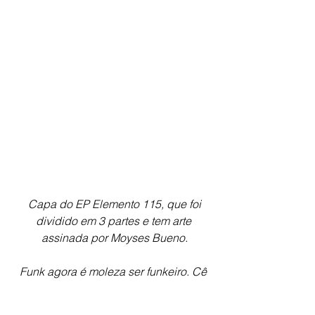
 Capa do EP Elemento 115, que foi 
dividido em 3 partes e tem arte 
assinada por Moyses Bueno.
Funk agora é moleza ser funkeiro. Cê 
fala um monte de besteira, abre canal, 
bota na internet e tu é funkeiro. 