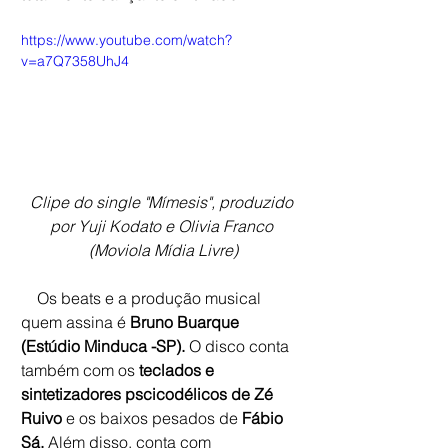
https://www.youtube.com/watch?
v=a7Q7358UhJ4
Clipe do single "Mímesis", produzido 
por Yuji Kodato e Olivia Franco 
(Moviola Mídia Livre)
    Os beats e a produção musical 
quem assina é 
Bruno Buarque 
(Estúdio Minduca -SP). 
O disco conta 
também com os 
teclados e 
sintetizadores pscicodélicos de Zé 
Ruivo 
e os baixos pesados de
 Fábio 
Sá. 
Além disso, conta com 