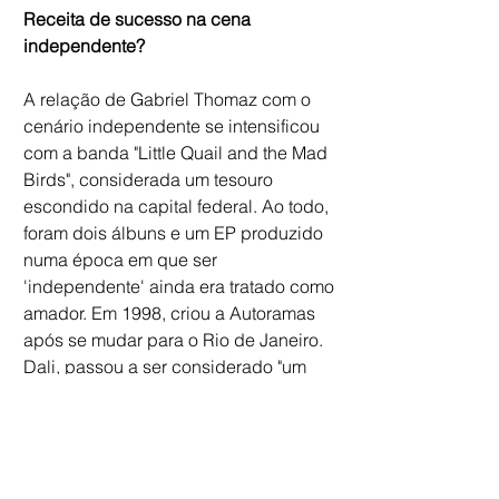
Receita de sucesso na cena 
independente?
A relação de Gabriel Thomaz com o 
cenário independente se intensificou 
com a banda "Little Quail and the Mad 
Birds", considerada um tesouro 
escondido na capital federal. Ao todo, 
foram dois álbuns e um EP produzido 
numa época em que ser 
'independente' ainda era tratado como 
amador. Em 1998, criou a Autoramas 
após se mudar para o Rio de Janeiro. 
Dali, passou a ser considerado "um 
dos maiores talentos do rock 
brasileiro", como disse certa feita o 
produtor Carlos Eduardo Miranda.