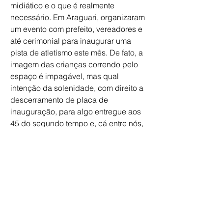
midiático e o que é realmente 
necessário. Em Araguari, organizaram 
um evento com prefeito, vereadores e 
até cerimonial para inaugurar uma 
pista de atletismo este mês. De fato, a 
imagem das crianças correndo pelo 
espaço é impagável, mas qual 
intenção da solenidade, com direito a 
descerramento de placa de 
inauguração, para algo entregue aos 
45 do segundo tempo e, cá entre nós, 
longe daquilo que os participantes 
dos Jogos Escolares Municipais 
merecem?
Caro prefeito, assim como disse 
outrora para seu antecessor, não é 
porque a cidade capenga de esporte 
que qualquer passo é digno de louvor. 