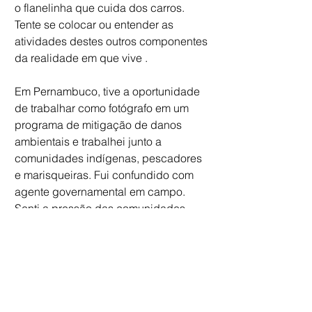
o flanelinha que cuida dos carros. 
Tente se colocar ou entender as 
atividades destes outros componentes 
da realidade em que vive . 
Em Pernambuco, tive a oportunidade 
de trabalhar como fotógrafo em um 
programa de mitigação de danos 
ambientais e trabalhei junto a 
comunidades indígenas, pescadores 
e marisqueiras. Fui confundido com 
agente governamental em campo. 
Senti a pressão das comunidades 
afetadas por assoreamentos de rios e 
atividades diversas. Conheço hoje a 
triste sensação de fazer parte da 
legião especialista em enxugar gelo. E 
consigo assim evitar pensamentos de 
perversão e violência contra o sistema. 