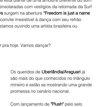
e está diante de uma amostra diferente do som 
 ensolaradas com vestígios da retomada da Surf 
ys
 surgem na abertura 
“Freedom is just a name 
convite irresistível à dança com seu refrão 
stamos ouvindo uma artista brasileira ou 
r pra hoje. Vamos dançar?
Os queridos de 
Uberlândia/Araguari
 já 
são mais do que conhecidos no triângulo 
mineiro e estão se mostrando uma grande 
promessa no cenário nacional.
Com lançamento de
 "Plush"
 pelo selo 