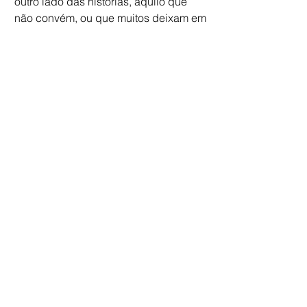
outro lado das histórias, aquilo que 
não convém, ou que muitos deixam em 
segundo plano. Na política, no esporte 
e na sociedade. Os bastidores são a 
sua pauta principal.
Confira sua primeira postagem, 
"Igualdade Futebol Clube", 
clicando 
aqui!
colunas
materias
fichatecnica
Comentários